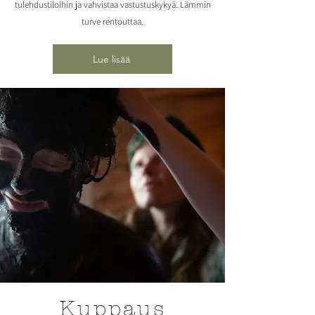
tulehdustiloihin ja vahvistaa vastustuskykyä. Lämmin
turve rentouttaa.
Lue lisää
Kuppaus