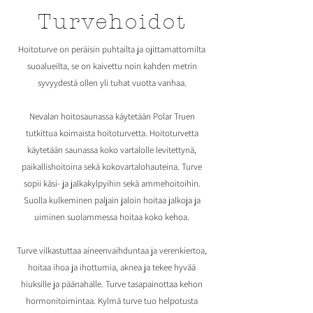
Turvehoidot
Hoitoturve on peräisin puhtailta ja ojittamattomilta
suoalueilta, se on kaivettu noin kahden metrin
syvyydestä ollen yli tuhat vuotta vanhaa.
Nevalan hoitosaunassa käytetään Polar Truen
tutkittua koimaista hoitoturvetta. Hoitoturvetta
käytetään saunassa koko vartalolle levitettynä,
paikallishoitoina sekä kokovartalohauteina. Turve
sopii käsi- ja jalkakylpyihin sekä ammehoitoihin.
Suolla kulkeminen paljain jaloin hoitaa jalkoja ja
uiminen suolammessa hoitaa koko kehoa.
Turve vilkastuttaa aineenvaihduntaa ja verenkiertoa,
hoitaa ihoa ja ihottumia, aknea ja tekee hyvää
hiuksille ja päänahalle. Turve tasapainottaa kehon
hormonitoimintaa. Kylmä turve tuo helpotusta