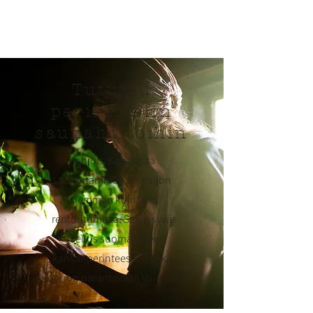
Tutustu
perinteisiin
saunahoitoihin
Pohjois-Karjalassa
saunottaminen on paljon
enemmän kuin vain
rentoutumista. Se on syvä
sukellus suomalaiseen
kansanperinteeseen sekä
luonnon parantavaan voimaan.