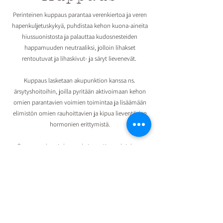
Perinteinen kuppaus parantaa verenkiertoa ja veren
hapenkuljetuskykyä, puhdistaa kehon kuona-aineita
hiussuonistosta ja palauttaa kudosnesteiden
happamuuden neutraaliksi, jolloin lihakset
rentoutuvat ja lihaskivut- ja säryt lievenevät.
Kuppaus lasketaan akupunktion kanssa ns.
ärsytyshoitoihin, joilla pyritään aktivoimaan kehon
omien parantavien voimien toimintaa ja lisäämään
elimistön omien rauhoittavien ja kipua lieventävien
hormonien erittymistä.
Suomessa jo satoja vuosia tunnettu perinteinen
hoitomuoto toteutetaan nykyajan
hygieniavaatimusten mukaisesti saunan yhteydessä.