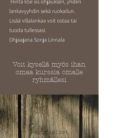
​
Hinta 65e sis ohjauksen, yhden
lankavyyhdin sekä ruokailun.
Lisää villalankaa voit ostaa tai
tuoda tullessasi.
Ohjaajana Sonja Linnala​
Voit kysellä myös ihan
omaa kurssia omalle
ryhmällesi
Perinteiset