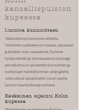
Kolin
kansallispuiston
kupeessa
Luontoa kunnioittaen
Täällä elämme luontomme ehdoilla.
Toimimme vuodenkierron mukaan, kasvattaen
ja keräillen osan ruoastamme. Pyrimme
hyödyntämään jo olemassaolevia resursseja
permakulttuurin periaatteita kunnioittaen ja
tuottamaan mahdollisimman vähän jätettä.
Jotta tulevat sukupolvetkin voivat nauttia
luonnon kauneudesta ja rauhasta.
Keskeinen sijainti Kolin
kupessa
Pääset Herajärven kierroksen 30-61km