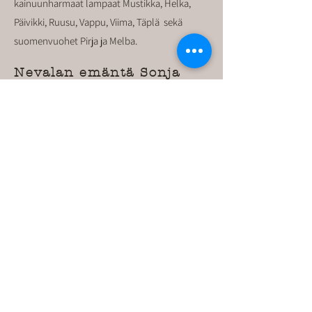
kainuunharmaat lampaat Mustikka, Helka,
Päivikki, Ruusu, Vappu, Viima, Täplä sekä
suomenvuohet Pirja ja Melba.
Nevalan emäntä Sonja
“Elän täällä perheeni kanssa ympärivuotisesti
tarjoten juurevia saunahoitoja, luonto-
opastuksia sekä kotimajoitusta. Ammennan
inspiraatiota työhöni syvästä rakkaudesta
luontoon, kansanperinteestä sekä
kiireettömistä kohtaamisista.”
Hinnasto