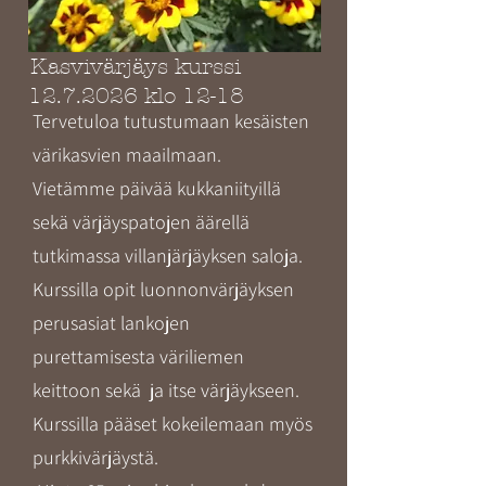
Kasvivärjäys kurssi
12.7.2026
klo 12-18
Tervetuloa tutustumaan kesäisten
värikasvien maailmaan.
Vietämme päivää kukkaniityillä
sekä värjäyspatojen äärellä
tutkimassa villanjärjäyksen saloja.
Kurssilla opit luonnonvärjäyksen
perusasiat lankojen
purettamisesta väriliemen
keittoon sekä ja itse värjäykseen.
Kurssilla pääset kokeilemaan myös
purkkivärjäystä.