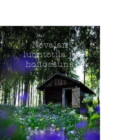
Nevalan
luontotila ja
hoitosauna