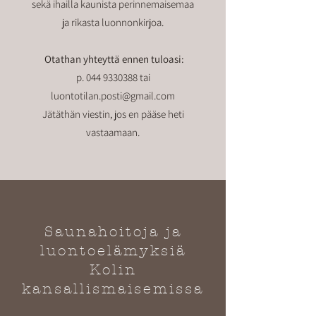
sekä ihailla kaunista perinnemaisemaa
ja rikasta luonnonkirjoa.
Otathan yhteyttä ennen tuloasi:
p.
044 9330388
tai
luontotilan.posti@gmail.com
Jätäthän viestin, jos en pääse heti
vastaamaan.
Saunahoitoja ja
luontoelämyksiä
Kolin
kansallismaisemissa