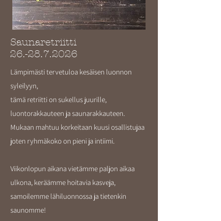
Saunaretriitti
26.-28.7.2026
Lämpimästi tervetuloa kesäisen luonnon
syleilyyn,
tämä retriitti on sukellus juurille,
luontorakkauteen ja saunarakkauteen.
Mukaan mahtuu korkeitaan kuusi osallistujaa
joten ryhmäkoko on pieni ja intiimi.
Viikonlopun aikana vietämme paljon aikaa
ulkona, keräämme hoitavia kasveja,
samoilemme lähiluonnossa ja tietenkin
saunomme!