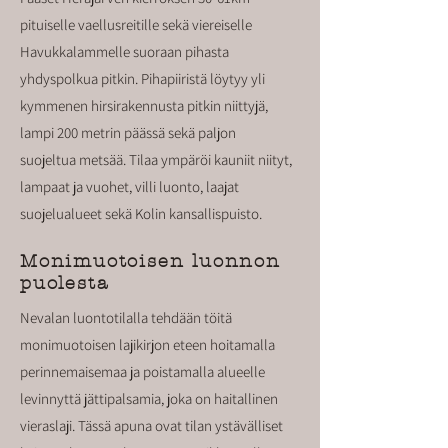
pituiselle vaellusreitille sekä viereiselle
Havukkalammelle suoraan pihasta
yhdyspolkua pitkin. Pihapiiristä löytyy yli
kymmenen hirsirakennusta pitkin niittyjä,
lampi 200 metrin päässä sekä paljon
suojeltua metsää. Tilaa ympäröi kauniit niityt,
lampaat ja vuohet, villi luonto, laajat
suojelualueet sekä Kolin kansallispuisto.
Monimuotoisen luonnon
puolesta
Nevalan luontotilalla tehdään töitä
monimuotoisen lajikirjon eteen hoitamalla
perinnemaisemaa ja poistamalla alueelle
levinnyttä jättipalsamia, joka on haitallinen
vieraslaji. Tässä apuna ovat tilan ystävälliset