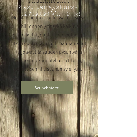
saunahoidot
Kasvivärjäyskurssi
12.7.2026
klo 12-18
Nevalan perinnesaunassa tuoksuvat
lähiluonnon yrtit sekä kaikuvat
saunalaulut, puukiukaan puhina ja
ulkona puhaltava tuuli. Saunahoidot
tarjoavat tilaisuuden pysähtyä ja
rauhoittua kannatellussa tilassa,
perinteisen hirsisaunan syleilyssä.
Saunahoidot