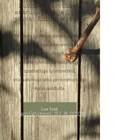
Luonto-opastukset,
eräruokailut ja Tyhy-
päivät Kolin seudulla
Hiljenny luonnon äärelle, samoile
kauniissa vaaramaisemissa ja
vahvista luontoyhteyttäsi. Kysy
omalle ryhmällesi räätälöityjä
opastettuja luontoretkiä,
eräruokailuja sekä perinnekursseja
Kolin seudulla.
Lue lisää
Sienikurssi
31.8.2026