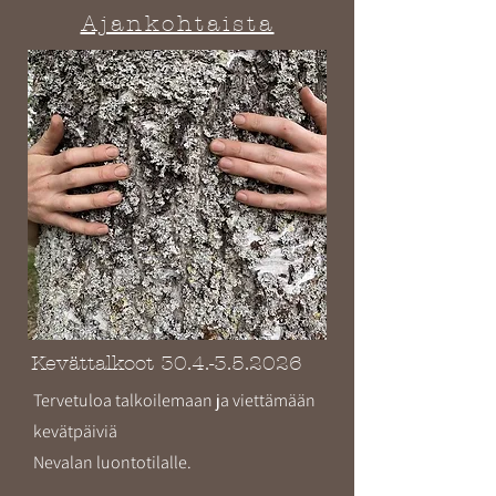
Ajankohtaista
Kevättalkoot
30.4.-3.5.2026
Tervetuloa talkoilemaan ja viettämään
kevätpäiviä
Nevalan luontotilalle.